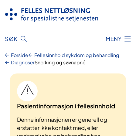
Hopp
til
innhold
SØK
MENY
Forside
Fellesinnhold sykdom og behandling
Diagnoser
Snorking og søvnapné
Pasientinformasjon i fellesinnhold
Denne informasjonen er generell og
erstatter ikke kontakt med, eller
undersøkelse og behandling hos,