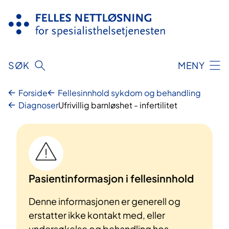
Hopp
til
innhold
SØK
MENY
Forside
Fellesinnhold sykdom og behandling
Diagnoser
Ufrivillig barnløshet - infertilitet
Pasientinformasjon i fellesinnhold
Denne informasjonen er generell og
erstatter ikke kontakt med, eller
undersøkelse og behandling hos,