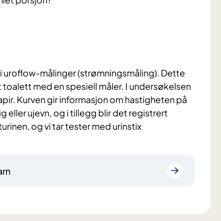
i uroflow-målinger (strømningsmåling). Dette
et toalett med en spesiell måler. I undersøkelsen
apir. Kurven gir informasjon om hastigheten på
ler ujevn, og i tillegg blir det registrert
rinen, og vi tar tester med urinstix
arn