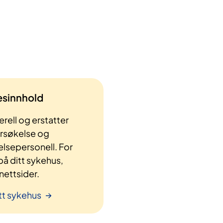
lesinnhold
rell og erstatter
ersøkelse og
elsepersonell. For
å ditt sykehus,
ettsider.
tt sykehus