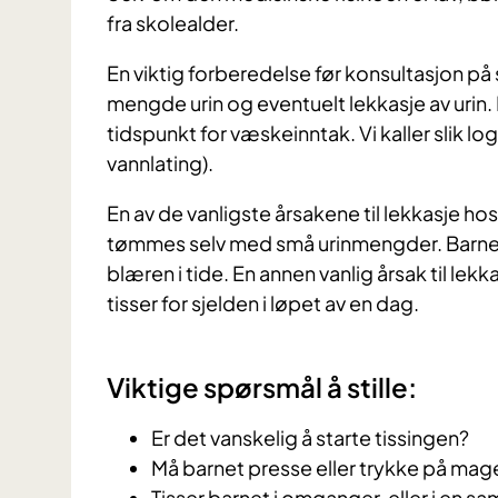
fra skolealder.
En viktig forberedelse før konsultasjon på 
mengde urin og eventuelt lekkasje av urin. 
tidspunkt for væskeinntak. Vi kaller slik lo
vannlating).
En av de vanligste årsakene til lekkasje hos 
tømmes selv med små urinmengder. Barnet h
blæren i tide. En annen vanlig årsak til lek
tisser for sjelden i løpet av en dag.
Viktige spørsmål å stille:
Er det vanskelig å starte tissingen?
Må barnet presse eller trykke på magen
Tisser barnet i omganger, eller i en s