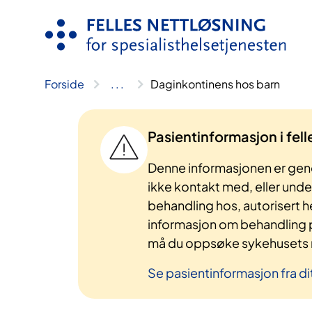
Hopp
til
innhold
Forside
..
.
Daginkontinens hos barn
Pasientinformasjon i fel
Denne informasjonen er gene
ikke kontakt med, eller und
behandling hos, autorisert h
informasjon om behandling p
må du oppsøke sykehusets n
Se pasientinformasjon fra di