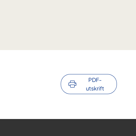
PDF-
utskrift