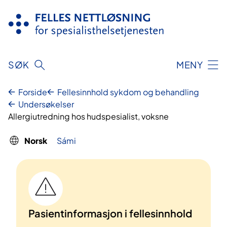
Hopp
til
innhold
SØK
MENY
Forside
Fellesinnhold sykdom og behandling
Undersøkelser
Allergiutredning hos hudspesialist, voksne
Norsk
Sámi
Pasientinformasjon i fellesinnhold