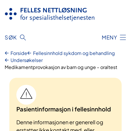
Hopp
til
innhold
SØK
MENY
Forside
Fellesinnhold sykdom og behandling
Undersøkelser
Medikamentprovokasjon av barn og unge – oraltest
Pasientinformasjon i fellesinnhold
Denne informasjonen er generell og
erstatter ikke kontakt med, eller