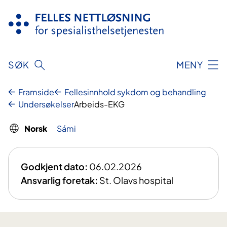
Hopp
til
innhald
SØK
MENY
Framside
Fellesinnhold sykdom og behandling
Undersøkelser
Arbeids-EKG
Norsk
Sámi
Godkjent dato:
06.02.2026
Ansvarlig foretak:
St. Olavs hospital