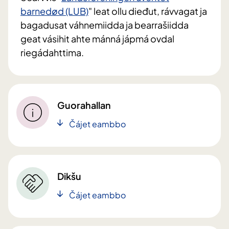
barnedød (LUB)
" leat ollu dieđut, rávvagat ja
bagadusat váhnemiidda ja bearrašiidda
geat vásihit ahte mánná jápmá ovdal
riegádahttima.
Guorahallan
Čájet eambbo
Dikšu
Čájet eambbo