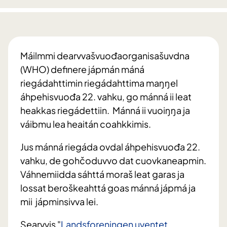
Máilmmi dearvvašvuođaorganisašuvdna
(WHO) definere jápmán máná
riegádahttimin riegádahttima maŋŋel
áhpehisvuođa 22. vahku, go mánná ii leat
heakkas riegádettiin. Mánná ii vuoiŋŋa ja
váibmu lea heaitán coahkkimis.
Jus mánná riegáda ovdal áhpehisvuođa 22.
vahku, de gohčoduvvo dat cuovkaneapmin.
Váhnemiidda sáhttá moraš leat garas ja
lossat beroškeahttá goas mánná jápmá ja
mii jápminsivva lei.
Searvvis "
Landsforeningen uventet