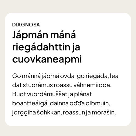
DIAGNOSA
Jápmán máná
riegádahttin ja
cuovkaneapmi
Go mánná jápmá ovdal go riegáda, lea
dat stuorámus roassu váhnemiidda.
Buot vuordámuššat ja plánat
boahtteáigái dainna ođđa olbmuin,
jorggiha šohkkan, roassun ja morašin.