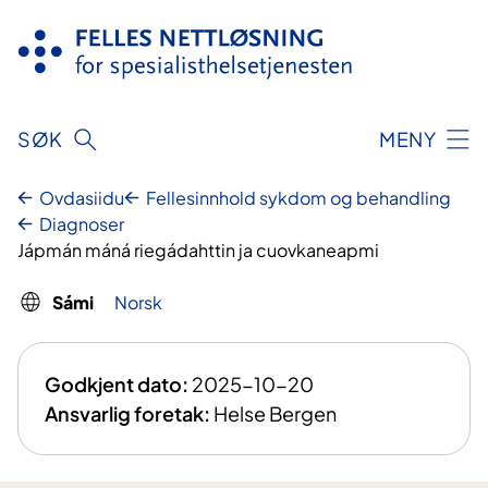
Njuikes
sisdollui
SØK
MENY
Ovdasiidu
Fellesinnhold sykdom og behandling
Diagnoser
Jápmán máná riegádahttin ja cuovkaneapmi
Sámi
Norsk
Godkjent dato:
2025-10-20
Ansvarlig foretak:
Helse Bergen