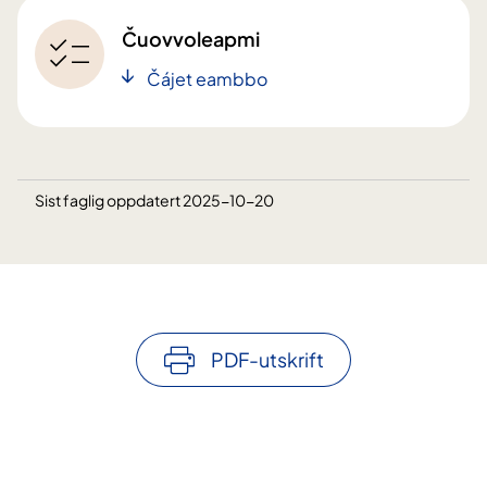
Čuovvoleapmi
Čájet eambbo
Sist faglig oppdatert 2025-10-20
PDF-utskrift