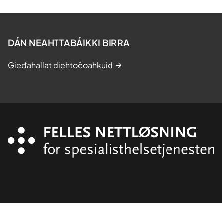
DÁN NEAHTTABÁIKKI BIRRA
Gieđahallat diehtočoahkuid
Organisasjon