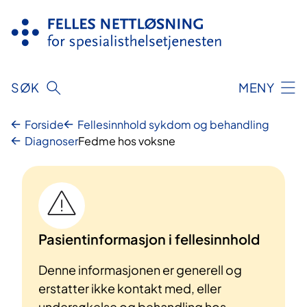
Hopp
til
innhold
SØK
MENY
Forside
Fellesinnhold sykdom og behandling
Diagnoser
Fedme hos voksne
Pasientinformasjon i fellesinnhold
Denne informasjonen er generell og
erstatter ikke kontakt med, eller
undersøkelse og behandling hos,