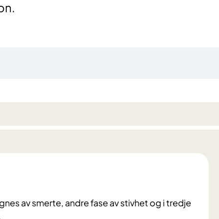
on.
gnes av smerte, andre fase av stivhet og i tredje
.