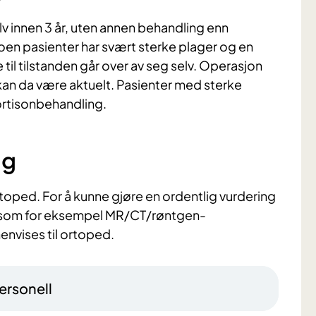
lv innen 3 år, uten annen behandling enn
oen pasienter har svært sterke plager og en
 til tilstanden går over av seg selv. Operasjon
 kan da være aktuelt. Pasienter med sterke
kortisonbehandling.
ng
rtoped. For å kunne gjøre en ordentlig vurdering
r som for eksempel MR/CT/røntgen-
henvises til ortoped.
ersonell