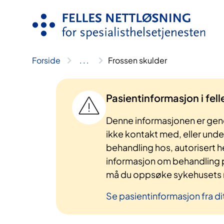
Hopp
til
innhold
Forside
..
.
Frossen skulder
Pasientinformasjon i fel
Denne informasjonen er gene
ikke kontakt med, eller und
behandling hos, autorisert h
informasjon om behandling p
må du oppsøke sykehusets n
Se pasientinformasjon fra di