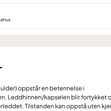
kehus
r
oulder) oppstår en betennelse i
n. Leddhinnen/kapselen blir fortykket 
derleddet. Tilstanden kan oppstå uten kje