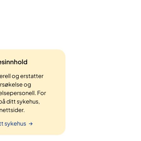
lesinnhold
rell og erstatter
ersøkelse og
elsepersonell. For
å ditt sykehus,
ettsider.
tt sykehus