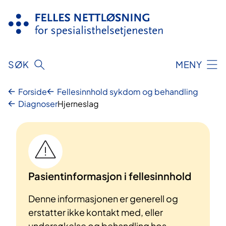
Hopp
til
innhold
SØK
MENY
Forside
Fellesinnhold sykdom og behandling
Diagnoser
Hjerneslag
Pasientinformasjon i fellesinnhold
Denne informasjonen er generell og
erstatter ikke kontakt med, eller
undersøkelse og behandling hos,