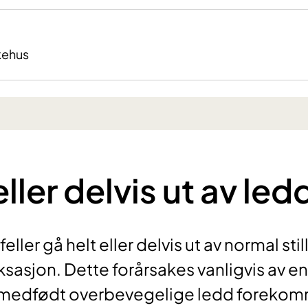
kehus
ller delvis ut av led
eller gå helt eller delvis ut av normal stil
uksasjon. Dette forårsakes vanligvis av en
 medfødt overbevegelige ledd foreko