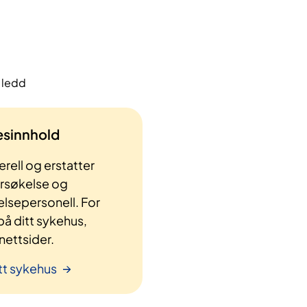
v ledd
lesinnhold
rell og erstatter
ersøkelse og
elsepersonell. For
å ditt sykehus,
ettsider.
tt sykehus