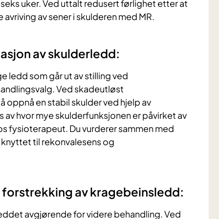
eks uker. Ved uttalt redusert førlighet etter at
e avriving av sener i skulderen med MR.
asjon av skulderledd:
ledd som går ut av stilling ved
ehandlingsvalg. Ved skadeutløst
 å oppnå en stabil skulder ved hjelp av
s av hvor mye skulderfunksjonen er påvirket av
 hos fysioterapeut. Du vurderer sammen med
knyttet til rekonvalesens og
 forstrekking av kragebeinsledd:
 i leddet avgjørende for videre behandling. Ved