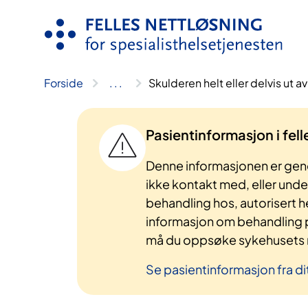
Hopp
til
innhold
Forside
..
.
Skulderen helt eller delvis ut a
Pasientinformasjon i fel
Denne informasjonen er gene
ikke kontakt med, eller und
behandling hos, autorisert h
informasjon om behandling p
må du oppsøke sykehusets n
Se pasientinformasjon fra di