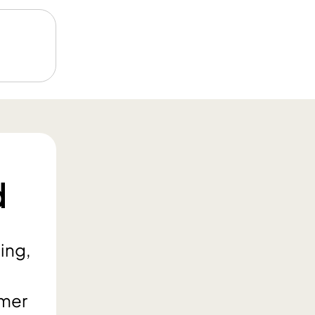
d
ling,
mmer