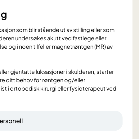
ng
jon som blir stående ut av stilling eller som
lderen undersøkes akutt ved fastlege eller
se og i noen tilfeller magnetrøntgen (MR) av
er gjentatte luksasjoner i skulderen, starter
re ditt behov for røntgen og/eller
st i ortopedisk kirurgi eller fysioterapeut ved
ersonell