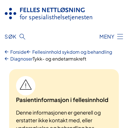
Hopp
til
innhold
SØK
MENY
Forside
Fellesinnhold sykdom og behandling
Diagnoser
Tykk- og endetarmskreft
Pasientinformasjon i fellesinnhold
Denne informasjonen er generell og
erstatter ikke kontakt med, eller
undersøkelse og behandling hos,