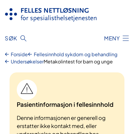
Hopp
til
innhold
SØK
MENY
Forside
Fellesinnhold sykdom og behandling
Undersøkelser
Metakolintest for barn og unge
Pasientinformasjon i fellesinnhold
Denne informasjonen er generell og
erstatter ikke kontakt med, eller
undersøkelse og behandling hos,