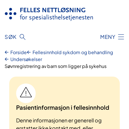
Hopp
til
innhold
SØK
MENY
Forside
Fellesinnhold sykdom og behandling
Undersøkelser
Søvnregistrering av barn som ligger på sykehus
Pasientinformasjon i fellesinnhold
Denne informasjonen er generell og
erstatter ikke kontakt med, eller