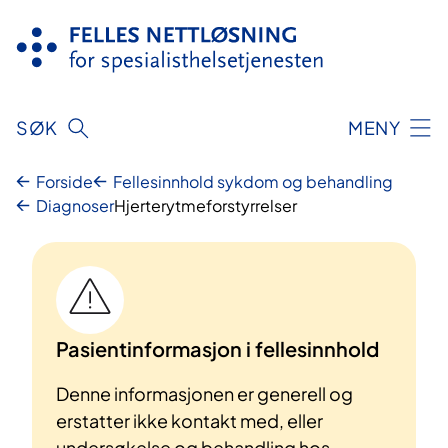
Hopp
til
innhold
SØK
MENY
Forside
Fellesinnhold sykdom og behandling
Diagnoser
Hjerterytmeforstyrrelser
Pasientinformasjon i fellesinnhold
Denne informasjonen er generell og
erstatter ikke kontakt med, eller
undersøkelse og behandling hos,