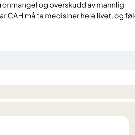
eronmangel og overskudd av mannlig
r CAH må ta medisiner hele livet, og fø