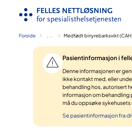
Hopp
til
innhold
Forside
..
.
Medfødt binyrebarksvikt (CAH
Pasientinformasjon i fel
Denne informasjonen er gene
ikke kontakt med, eller und
behandling hos, autorisert h
informasjon om behandling p
må du oppsøke sykehusets n
Se pasientinformasjon fra di