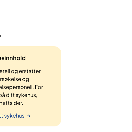
)
lesinnhold
rell og erstatter
ersøkelse og
elsepersonell. For
å ditt sykehus,
ettsider.
tt sykehus