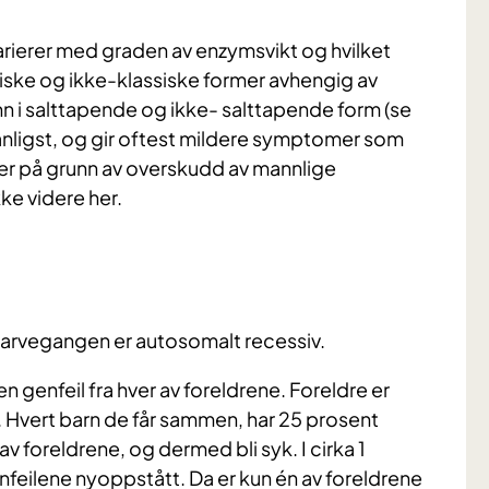
ierer med graden av enzymsvikt og hvilket
siske og ikke-klassiske former avhengig av
n i salttapende og ikke- salttapende form (se
anligst, og gir oftest mildere symptomer som
der på grunn av overskudd av mannlige
e videre her.
r arvegangen er autosomalt recessiv.
n genfeil fra hver av foreldrene. Foreldre er
l. Hvert barn de får sammen, har 25 prosent
 av foreldrene, og dermed bli syk. I cirka 1
enfeilene nyoppstått. Da er kun én av foreldrene