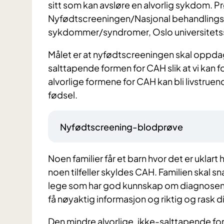
sitt som kan avsløre en alvorlig sykdom. 
Nyfødtscreeningen/Nasjonal behandlingst
sykdommer/syndromer, Oslo universitetss
Målet er at nyfødtscreeningen skal oppdag
salttapende formen for CAH slik at vi kan
alvorlige formene for CAH kan bli livstruen
fødsel.
Nyfødtscreening-blodprøve
Noen familier får et barn hvor det er uklart 
noen tilfeller skyldes CAH. Familien skal sn
lege som har god kunnskap om diagnosen. En 
få nøyaktig informasjon og riktig og rask d
Den mindre alvorlige, ikke-salttapende form