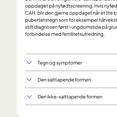
oppdaget på nyfødtscreening. Hvis nyfødt
CAH, blir den gjerne oppdaget når et lite ba
pubertetstegn som for eksempel hårvekst
stilt diagnosen først i ungdomstida på grun
forbindelse med fertilitetsutredning.
Tegn og symptomer
Den salttapende formen
Den ikke-salttapende formen