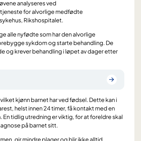
Prøvene analyseres ved
jeneste for alvorlige medfødte
ykehus, Rikshospitalet.
e alle nyfødte som har den alvorlige
 forebygge sykdom og starte behandling. De
de og krever behandling i løpet av dager etter
hvilket kjønn barnet har ved fødsel. Dette kan i
arest, helst innen 24 timer, få kontakt med en
tidlig utredning er viktig, for at foreldre skal
iagnose på barnet sitt.
en, gir mindre plager og blir ikke alltid