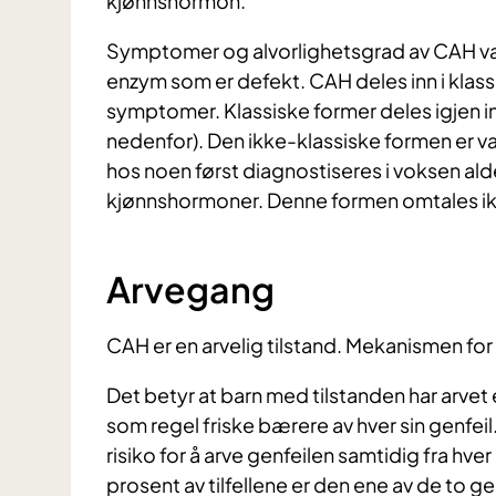
kjønnshormon.
Symptomer og alvorlighetsgrad av CAH var
enzym som er defekt. CAH deles inn i klas
symptomer. Klassiske former deles igjen in
nedenfor). Den ikke-klassiske formen er v
hos noen først diagnostiseres i voksen al
kjønnshormoner. Denne formen omtales ikk
Arvegang
CAH er en arvelig tilstand. Mekanismen fo
Det betyr at barn med tilstanden har arvet e
som regel friske bærere av hver sin genfei
risiko for å arve genfeilen samtidig fra hver
prosent av tilfellene er den ene av de to g