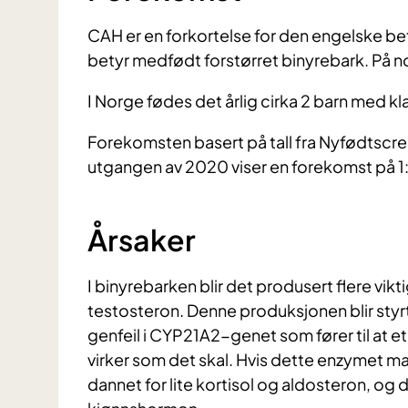
CAH er en forkortelse for den engelske b
betyr medfødt forstørret binyrebark. På n
I Norge fødes det årlig cirka 2 barn med k
Forekomsten basert på tall fra Nyfødtscre
utgangen av 2020 viser en forekomst på 1
Årsaker
I binyrebarken blir det produsert flere vi
testosteron. Denne produksjonen blir styrt
genfeil i CYP21A2-genet som fører til at e
virker som det skal. Hvis dette enzymet mang
dannet for lite kortisol og aldosteron, og